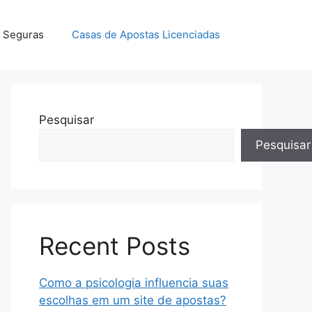
s Seguras
Casas de Apostas Licenciadas
Pesquisar
Pesquisar
Recent Posts
Como a psicologia influencia suas
escolhas em um site de apostas?