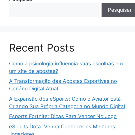
Pesquisar
Recent Posts
Como a psicologia influencia suas escolhas em
um site de apostas?
A Transformação das Apostas Esportivas no
Cenário Digital Atual
A Expansão dos eSports: Como o Aviator Está
Criando Sua Própria Categoria no Mundo Digital
Esports Fortnite: Dicas Para Vencer No Jogo
eSports Dota: Venha Conhecer os Melhores
Jogadores