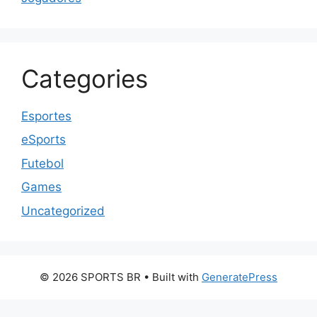
Categories
Esportes
eSports
Futebol
Games
Uncategorized
© 2026 SPORTS BR
• Built with
GeneratePress