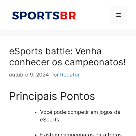
Pular
para
Menu
o
conteúdo
eSports battle: Venha
conhecer os campeonatos!
outubro 9, 2024
Por
Redator
Principais Pontos
Você pode competir em jogos de
eSports.
Existem campeonatos para todos